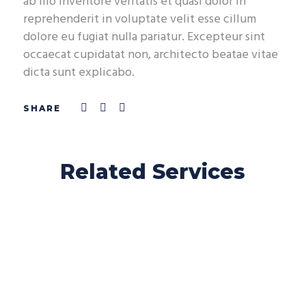
ab illo inventore veritatis et quasi dolor in
reprehenderit in voluptate velit esse cillum
dolore eu fugiat nulla pariatur. Excepteur sint
occaecat cupidatat non, architecto beatae vitae
dicta sunt explicabo.
Related Services
Home/EU
International
Visa Support